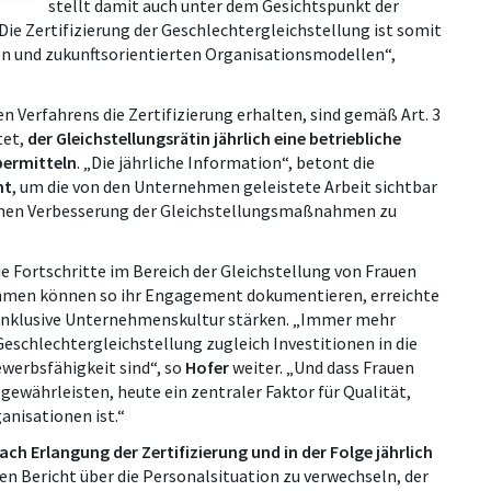
stellt damit auch unter dem Gesichtspunkt der
ie Zertifizierung der Geschlechtergleichstellung ist somit
ven und zukunftsorientierten Organisationsmodellen“,
n Verfahrens die Zertifizierung erhalten, sind gemäß Art. 3
tet,
der Gleichstellungsrätin jährlich eine betriebliche
bermitteln
. „Die jährliche Information“, betont die
nt
, um die von den Unternehmen geleistete Arbeit sichtbar
ichen Verbesserung der Gleichstellungsmaßnahmen zu
e Fortschritte im Bereich der Gleichstellung von Frauen
ehmen können so ihr Engagement dokumentieren, erreichte
 inklusive Unternehmenskultur stärken. „Immer mehr
eschlechtergleichstellung zugleich Investitionen in die
ewerbsfähigkeit sind“, so
Hofer
weiter. „Und dass Frauen
währleisten, heute ein zentraler Faktor für Qualität,
nisationen ist.“
ch Erlangung der Zertifizierung und in der Folge jährlich
chen Bericht über die Personalsituation zu verwechseln, der