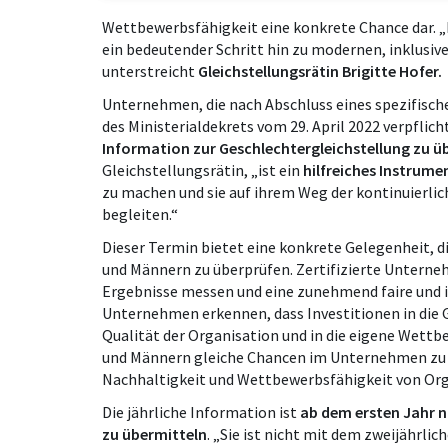
Wettbewerbsfähigkeit eine konkrete Chance dar. „D
ein bedeutender Schritt hin zu modernen, inklusi
unterstreicht
Gleichstellungsrätin Brigitte Hofer.
Unternehmen, die nach Abschluss eines spezifische
des Ministerialdekrets vom 29. April 2022 verpflich
Information zur Geschlechtergleichstellung zu ü
Gleichstellungsrätin, „ist ein
hilfreiches Instrume
zu machen und sie auf ihrem Weg der kontinuierl
begleiten.“
Dieser Termin bietet eine konkrete Gelegenheit, di
und Männern zu überprüfen. Zertifizierte Untern
Ergebnisse messen und eine zunehmend faire und
Unternehmen erkennen, dass Investitionen in die G
Qualität der Organisation und in die eigene Wettb
und Männern gleiche Chancen im Unternehmen zu ge
Nachhaltigkeit und Wettbewerbsfähigkeit von Orga
Die jährliche Information ist
ab dem ersten Jahr na
zu übermitteln
. „Sie ist nicht mit dem zweijährli