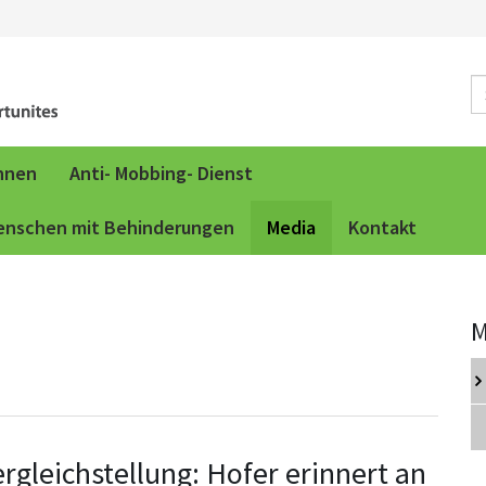
innen
Anti- Mobbing- Dienst
Menschen mit Behinderungen
Media
Kontakt
M
ergleichstellung: Hofer erinnert an