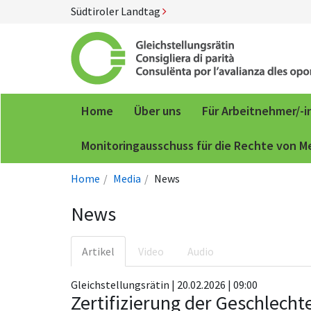
Südtiroler Landtag
Home
Über uns
Für Arbeitnehmer/-
Monitoringausschuss für die Rechte von 
Home
Media
News
News
Artikel
Video
Audio
Gleichstellungsrätin | 20.02.2026 | 09:00
Zertifizierung der Geschlecht