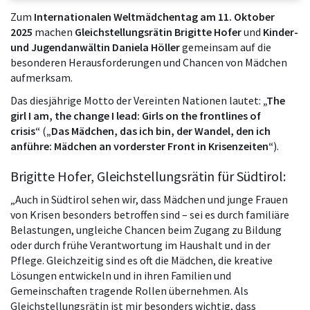
Zum
Internationalen Weltmädchentag am 11. Oktober
2025
machen
Gleichstellungsrätin Brigitte Hofer
und
Kinder-
und Jugendanwältin Daniela
Höller
gemeinsam auf die
besonderen Herausforderungen und Chancen von Mädchen
aufmerksam.
Das diesjährige Motto der Vereinten Nationen lautet:
„The
girl I am, the change I lead: Girls on the frontlines of
crisis“
(
„Das Mädchen, das ich bin, der Wandel, den ich
anführe: Mädchen an vorderster Front in Krisenzeiten“
).
Brigitte Hofer, Gleichstellungsrätin für Südtirol:
„Auch in Südtirol sehen wir, dass Mädchen und junge Frauen
von Krisen besonders betroffen sind – sei es durch familiäre
Belastungen, ungleiche Chancen beim Zugang zu Bildung
oder durch frühe Verantwortung im Haushalt und in der
Pflege. Gleichzeitig sind es oft die Mädchen, die kreative
Lösungen entwickeln und in ihren Familien und
Gemeinschaften tragende Rollen übernehmen. Als
Gleichstellungsrätin ist mir besonders wichtig, dass