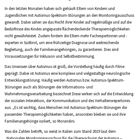
In den letzten Monaten haben sich gehäuft Eltern von Kindern und
Jugendlichen mit Autismus-Spektrum-Störungen an den Monitoringausschuss
gewandt. Dabei sahen sie das Recht ihrer Kinder auf regelmäßige und auf die
Bedürfnisse des Kindes angepasste flächendeckende Therapiemöglichkeiten
nicht gewährleistet. Zudem fordern die Eltern mehr Fachexpertinnen und -
experten in Südtirol, um eine frühzeitige Diagnose und weitreichende
Begleitung, auch der Familienangehörigen, zu garantieren. Dies sind
Voraussetzungen für Inklusion und Selbstbestimmung.
Das Unwissen über Autismus ist groß, die Vorstellung häufig durch Filme
geprägt. Dabei ist
Autismus eine komplexe und vielgestaltige neurologische
Entwicklungsstörung. Häufig werden Autismus bzw. Autismus-Spektrum-
Störungen auch als Störungen der Informations- und
Wahrnehmungsverarbeitung bezeichnet Diese wirken sich auf die Entwicklung
der sozialen Interaktion, der Kommunikation und des Verhaltensrepertoires
aus. „Es ist wichtig, dass Menschen mit Autismus-Spektrum-Störungen die
passenden Therapiemöglichkeiten haben, ansonsten bleiben sie und ihre
Familienangehörige isoliert, so Morandini.
Was die Zahlen betrifft, so weist in Italien zum Stand 2019 laut dem
„Nationalen Monitoringausschuss für die Überwachung der Autismus –